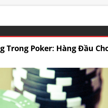
ng Trong Poker: Hàng Đầu Ch