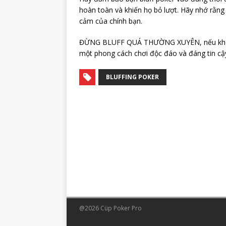
hoàn toàn và khiến họ bỏ lượt. Hãy nhớ rằng
cảm của chính bạn.
ĐỪNG BLUFF QUÁ THƯỜNG XUYÊN, nếu không bạn
một phong cách chơi độc đáo và đáng tin cậ
BLUFFING POKER
@2026 Cüp Poker Pro