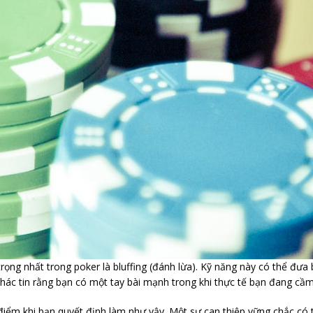
ọng nhất trong poker là bluffing (đánh lừa). Kỹ năng này có thể đưa 
khác tin rằng bạn có một tay bài mạnh trong khi thực tế bạn đang cầm
iểm khi bạn quyết định làm như vậy. Một sự can thiệp vững chắc có 