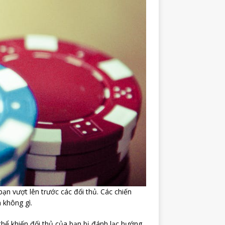
bạn vượt lên trước các đối thủ. Các chiến
 không gì.
thể khiến đối thủ của bạn bị đánh lạc hướng