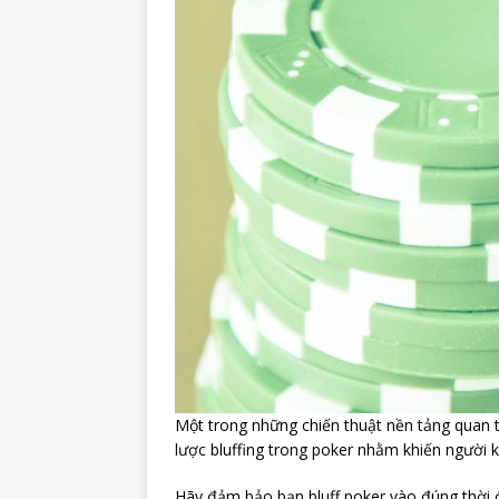
Một trong những chiến thuật nền tảng quan tr
lược bluffing trong poker nhằm khiến người 
Hãy đảm bảo bạn bluff poker vào đúng thời đ